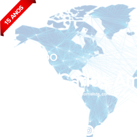
BLOG DO
João Carlos Am
Jornalista, consultor de empr
Siga nas redes sociais:
jcama