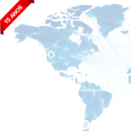
BLOG DO
João Carlos Am
Jornalista, consultor de empr
Siga nas redes sociais:
jcama