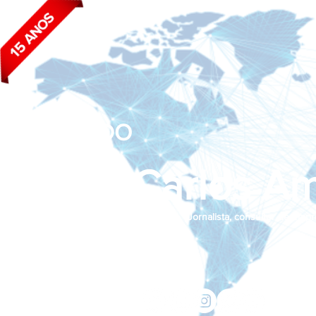
BLOG DO
João Carlos Am
Jornalista, consultor de empr
Siga nas redes sociais:
jcama