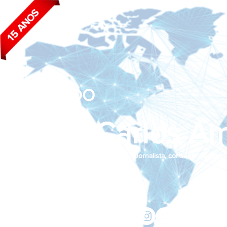
BLOG DO
João Carlos Am
Jornalista, consultor de empr
Siga nas redes sociais:
jcama