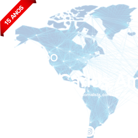
BLOG DO
João Carlos Am
Jornalista, consultor de empr
Siga nas redes sociais:
jcama