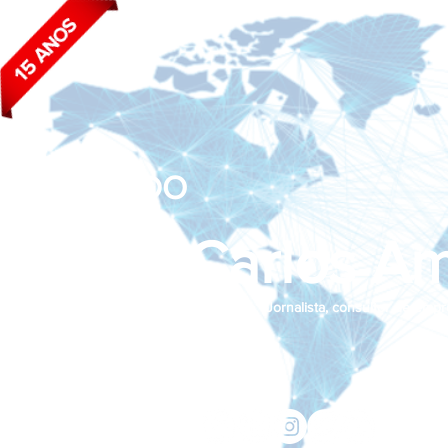
BLOG DO
João Carlos Am
Jornalista, consultor de empr
Siga nas redes sociais:
jcama