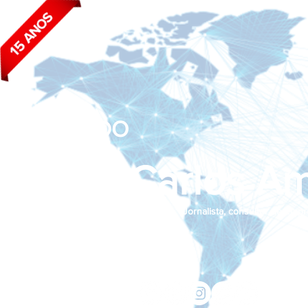
BLOG DO
João Carlos Am
Jornalista, consultor de empr
Siga nas redes sociais:
jcama