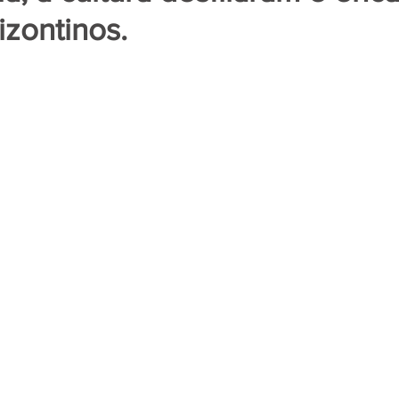
izontinos.
de 5 estrelas.