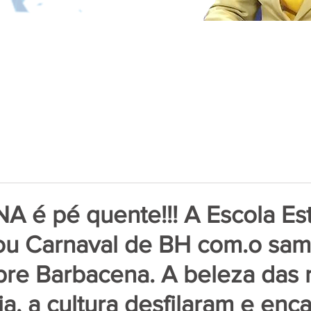
é pé quente!!! A Escola Est
ou Carnaval de BH com.o sa
re Barbacena. A beleza das r
a, a cultura desfilaram e enc