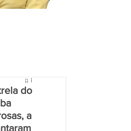
rela do
mba
osas, a
antaram