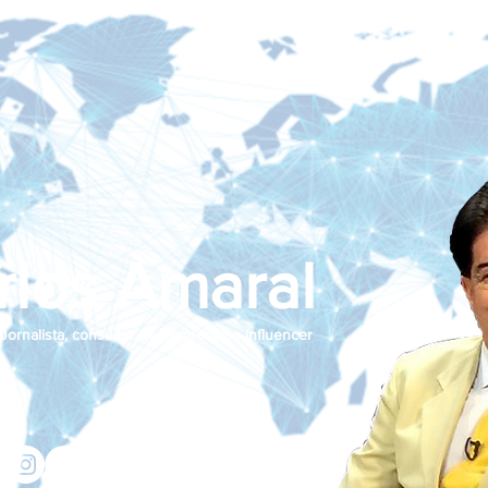
rlos Amaral
Jornalista, consultor de empresas e influencer
jcamaralnews