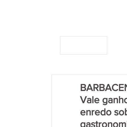
BARBACENA 
Vale ganh
enredo sob
gastronomi