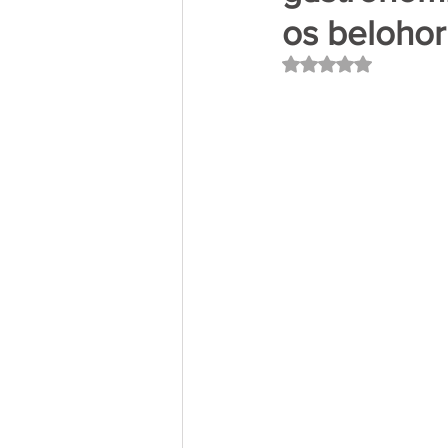
os belohor
Avaliado com NaN 