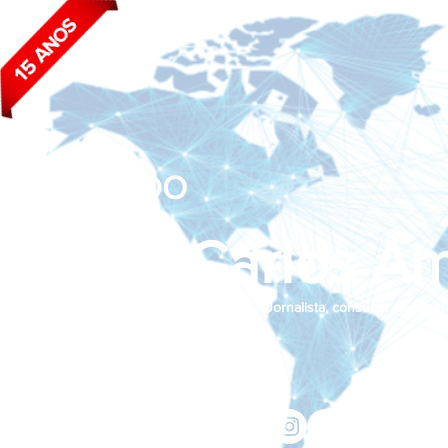
BLOG DO
João Carlos Am
Jornalista, consultor de empr
Siga nas redes sociais:
jcama