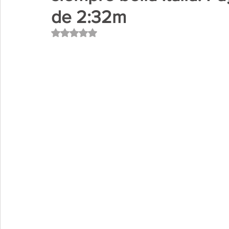
de 2:32m
Avaliado com NaN de 5 estrelas.