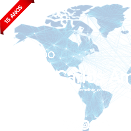
BLOG DO
João Carlos Am
Jornalista, consultor de empr
Siga nas redes sociais:
jcama