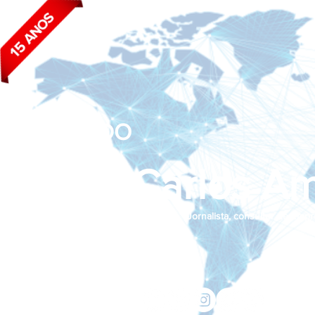
BLOG DO
João Carlos Am
Jornalista, consultor de empr
Siga nas redes sociais:
jcama