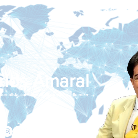
rlos Amaral
Jornalista, consultor de empresas e influencer
jcamaralnews