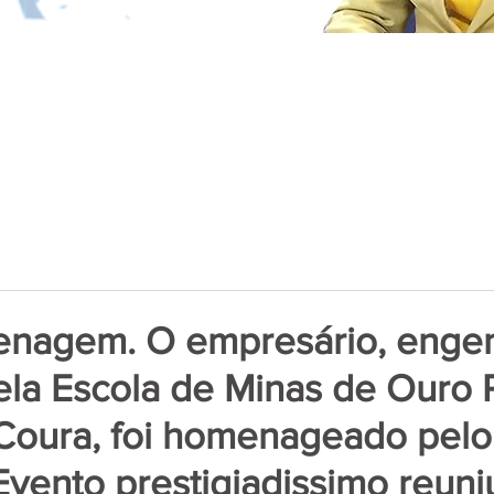
enagem. O empresário, enge
la Escola de Minas de Ouro P
Coura, foi homenageado pel
Evento prestigiadissimo reuni