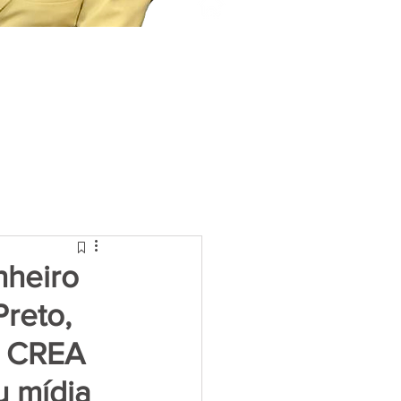
nheiro
reto,
o CREA
u mídia