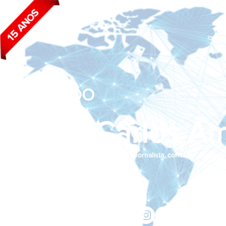
BLOG DO
João Carlos Am
Jornalista, consultor de empr
Siga nas redes sociais:
jcama