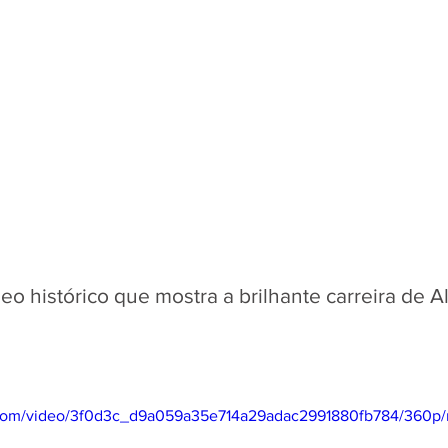
deo histórico que mostra a brilhante carreira de A
ic.com/video/3f0d3c_d9a059a35e714a29adac2991880fb784/360p/