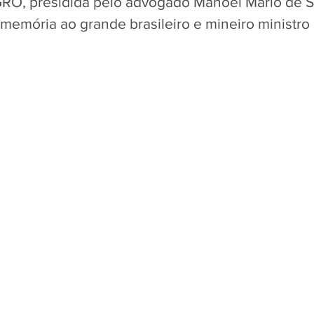
RO, presidida pelo advogado Manoel Mário de S
mória ao grande brasileiro e mineiro ministro P