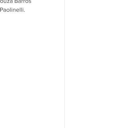
ouza Barros 
aolinelli.