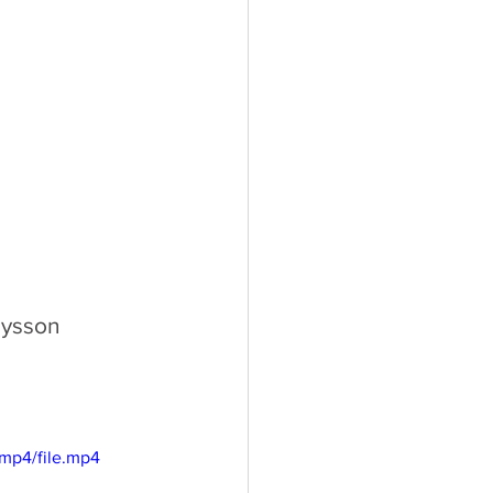
lysson 
mp4/file.mp4