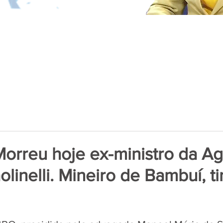
orreu hoje ex-ministro da Agr
olinelli. Mineiro de Bambuí, t
de 5 estrelas.