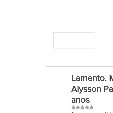
Lamento. M
Alysson Pa
anos
Avaliado com NaN 