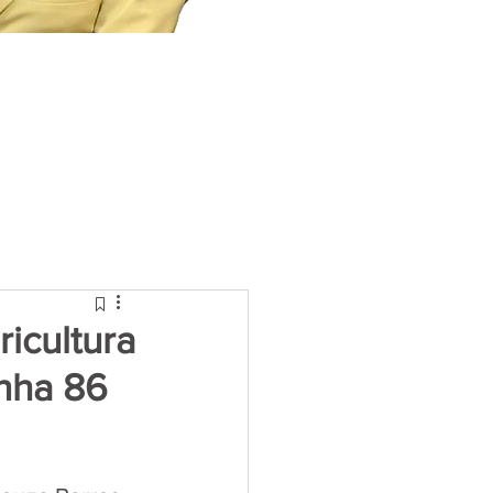
icultura
inha 86