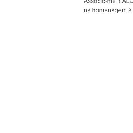
Associo-me a ALG
na homenagem à me