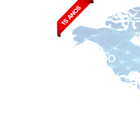
BLOG DO
João Ca
Siga nas redes sociais: