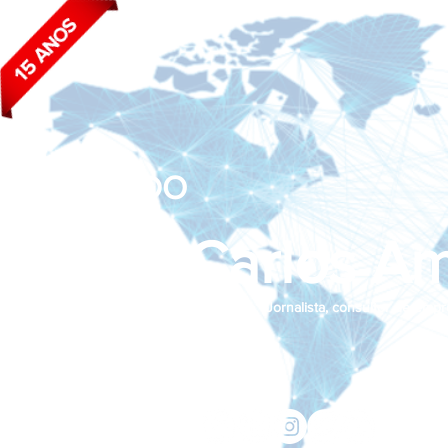
BLOG DO
João Carlos Am
Jornalista, consultor de empr
Siga nas redes sociais:
jcama