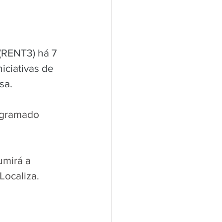
 (RENT3) há 7 
iciativas de 
sa. 
ogramado 
umirá a 
ocaliza. 