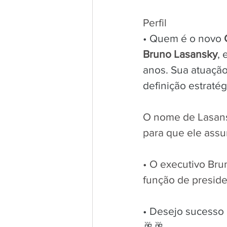
Perfil
• Quem é o novo 
Bruno Lasansky
, 
anos. Sua atuação 
definição estraté
O nome de Lasansk
para que ele assum
• O executivo Bru
função de preside
• Desejo sucesso
🥂🥂