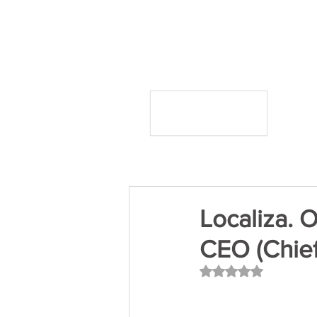
Localiza. 
CEO (Chief
Avaliado com NaN 