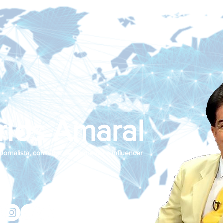
rlos Amaral
Jornalista, consultor de empresas e influencer
jcamaralnews