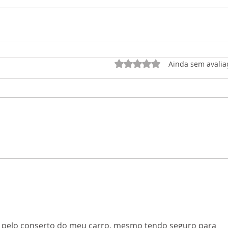
Avaliado com 0 de 5 est
Ainda sem avalia
r pelo conserto do meu carro, mesmo tendo seguro para 