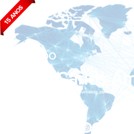
BLOG DO
João Carlos Am
Jornalista, consultor de empr
Siga nas redes sociais:
jcama