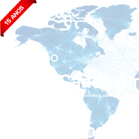
BLOG DO
João Carlos Am
Jornalista, consultor de empr
Siga nas redes sociais:
jcama