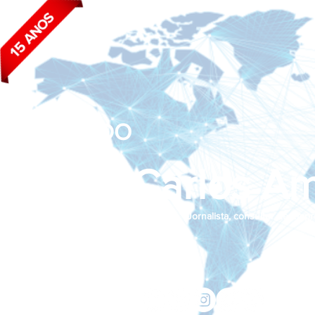
BLOG DO
João Carlos Am
Jornalista, consultor de empr
Siga nas redes sociais:
jcama