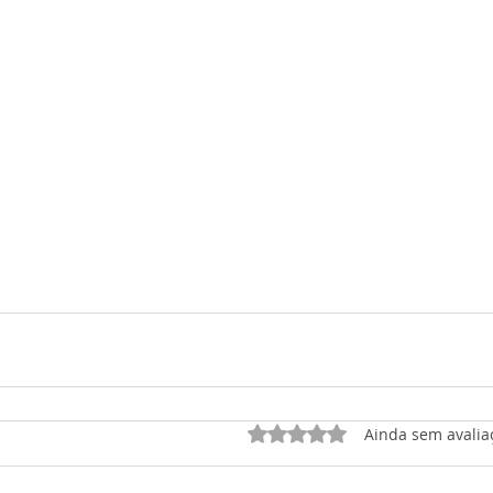
Avaliado com 0 de 5 est
Ainda sem avalia