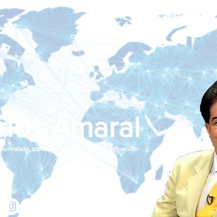
rlos Amaral
Jornalista, consultor de empresas e influencer
jcamaralnews