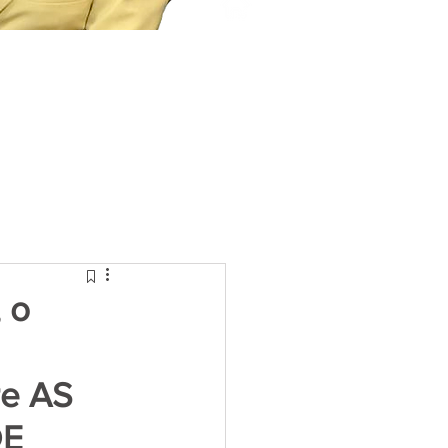
, o
re AS
DE