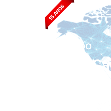
BLOG DO
João Ca
Siga nas redes sociais: