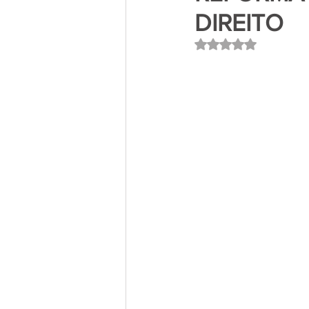
DIREITO
Avaliado com NaN 