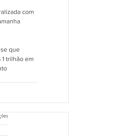
ralizada com 
tamanha 
-se que 
1 trilhão em 
to 
relas.
ções