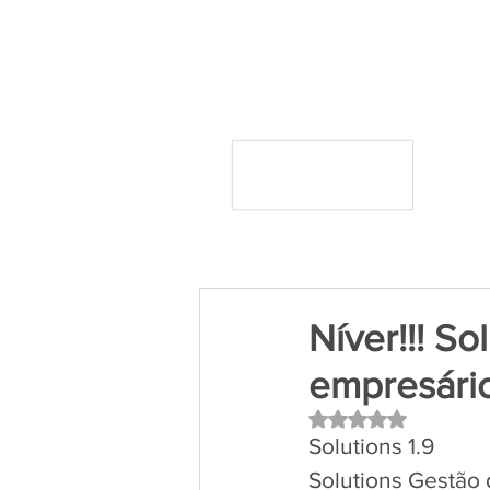
Níver!!! S
empresário
Avaliado com NaN 
Solutions 1.9
Solutions Gestão 