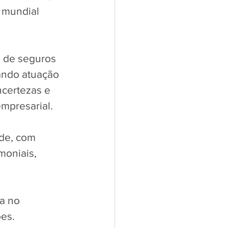
 mundial 
 de seguros 
ando atuação 
ncertezas e 
mpresarial.
ade, com 
moniais, 
a no 
es.