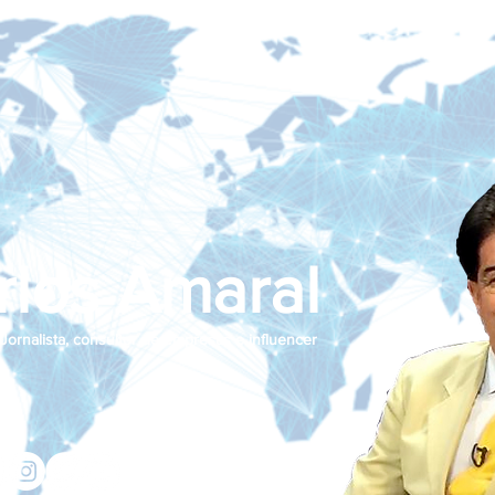
rlos Amaral
Jornalista, consultor de empresas e influencer
jcamaralnews