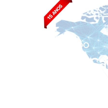
BLOG DO
João Ca
Siga nas redes sociais: