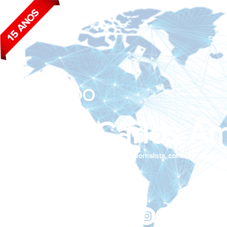
BLOG DO
João Carlos Am
Jornalista, consultor de empr
Siga nas redes sociais:
jcama