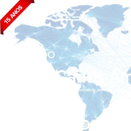
BLOG DO
João Carlos Am
Jornalista, consultor de empr
Siga nas redes sociais:
jcama