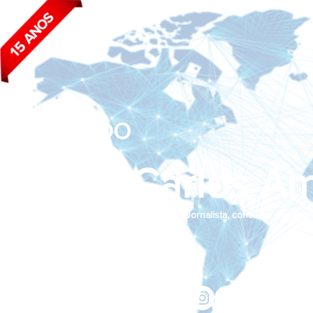
BLOG DO
João Carlos Am
Jornalista, consultor de empr
Siga nas redes sociais:
jcama