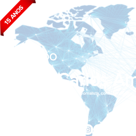
BLOG DO
João Carlos Am
Jornalista, consultor de empr
Siga nas redes sociais:
jcama