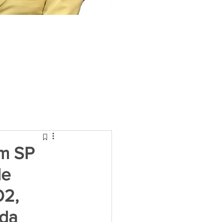
em SP
de
O2,
 da