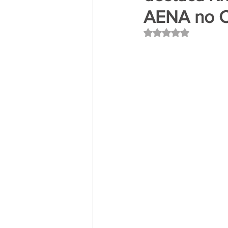
AENA no C
Avaliado com NaN 