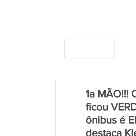
1a MÃO!!!
ficou VERD
ônibus é E
destaca Kl