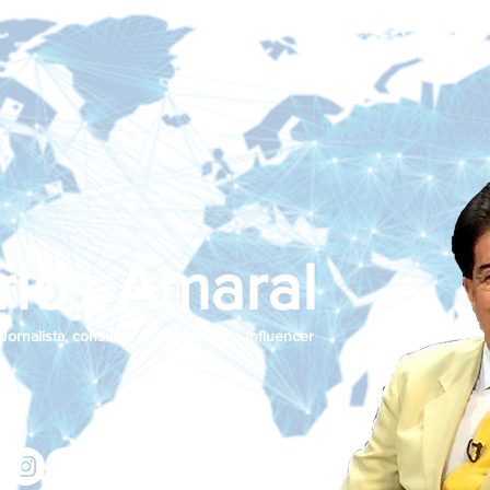
rlos Amaral
Jornalista, consultor de empresas e influencer
jcamaralnews