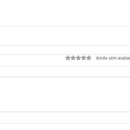
Avaliado com 0 de 5 est
Ainda sem avalia