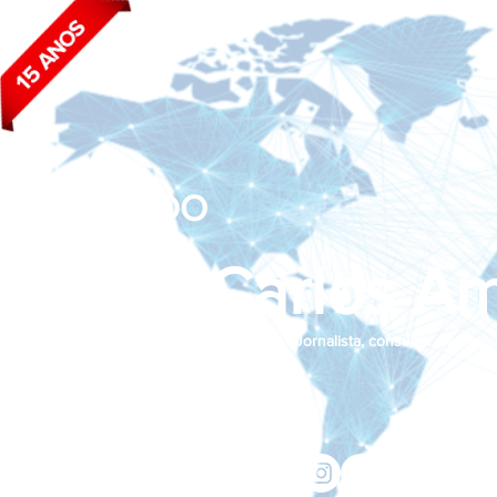
BLOG DO
João Carlos Am
Jornalista, consultor de empr
Siga nas redes sociais:
jcama