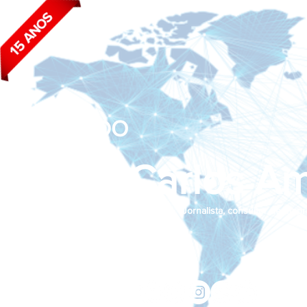
BLOG DO
João Carlos Am
Jornalista, consultor de empr
Siga nas redes sociais:
jcama