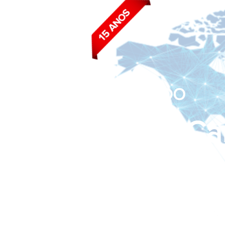
BLOG DO
João Ca
Siga nas redes sociais: