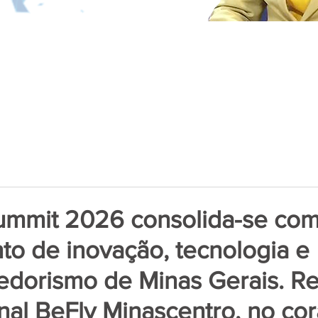
ummit 2026 consolida-se co
to de inovação, tecnologia e
dorismo de Minas Gerais. Re
onal BeFly Minascentro, no co