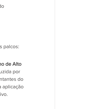
do 
 palcos:
 de Alto 
uzida por 
ntantes do 
 aplicação 
ivo.