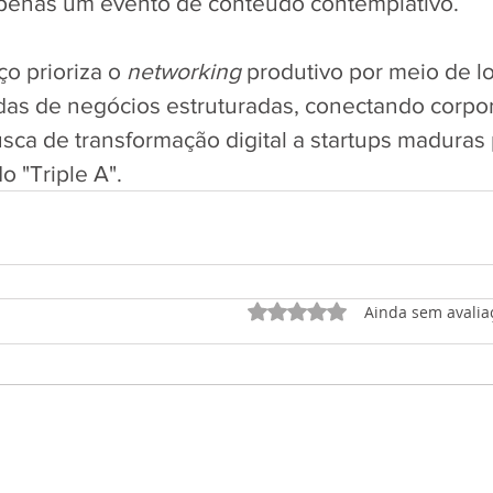
apenas um evento de conteúdo contemplativo. 
o prioriza o 
networking
 produtivo por meio de l
das de negócios estruturadas, conectando corpo
usca de transformação digital a startups maduras 
o "Triple A".
Avaliado com 0 de 5 est
Ainda sem avalia