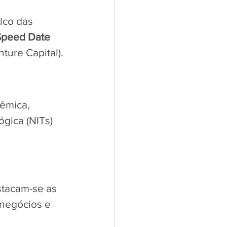
lco das 
Speed Date 
ture Capital).
êmica, 
gica (NITs) 
stacam-se as 
 negócios e 