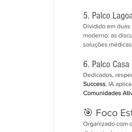
​5. Palco Lag
​Dividido em duas
moderno: as disc
soluções médicas 
​6. Palco Casa
​Dedicados, respec
Success
, IA apli
Comunidades Ativ
​🎯 Foco Es
​Organizado com o