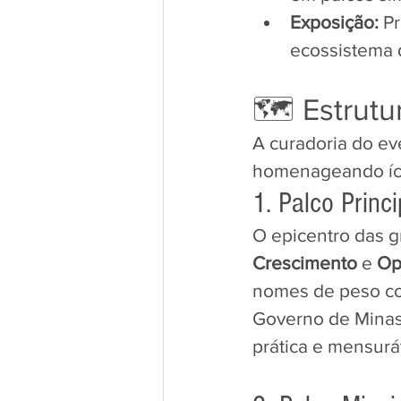
Exposição:
 P
ecossistema 
​🗺️ Estrut
​A curadoria do ev
homenageando íco
​1. Palco Prin
​O epicentro das 
Crescimento
 e 
Op
nomes de peso co
Governo de Minas
prática e mensuráv