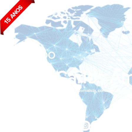
BLOG DO
João Carlos Am
Jornalista, consultor de empr
Siga nas redes sociais:
jcama