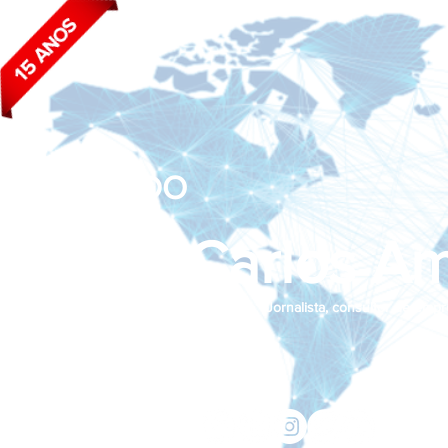
BLOG DO
João Carlos Am
Jornalista, consultor de empr
Siga nas redes sociais:
jcama