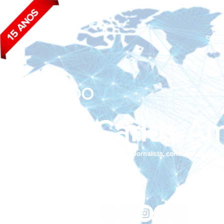
BLOG DO
João Carlos Am
Jornalista, consultor de empr
Siga nas redes sociais:
jcama