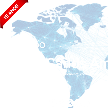
BLOG DO
João Carlos Am
Jornalista, consultor de empr
Siga nas redes sociais:
jcama