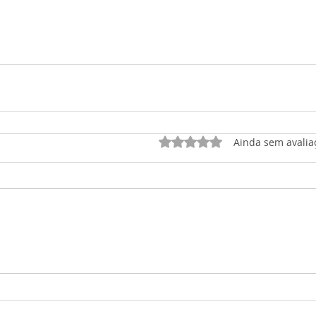
Avaliado com 0 de 5 est
Ainda sem avalia