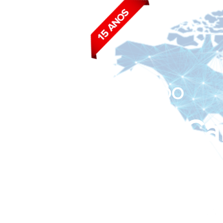
BLOG DO
João Ca
Siga nas redes sociais: