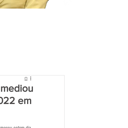
 mediou
2022 em
omeçou ontem dia  