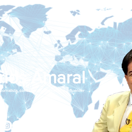
rlos Amaral
Jornalista, consultor de empresas e influencer
jcamaralnews