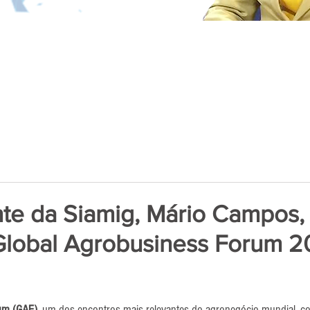
te da Siamig, Mário Campos,
 Global Agrobusiness Forum 
de 5 estrelas.
rum (GAF)
, um dos encontros mais relevantes do agronegócio mundial, c