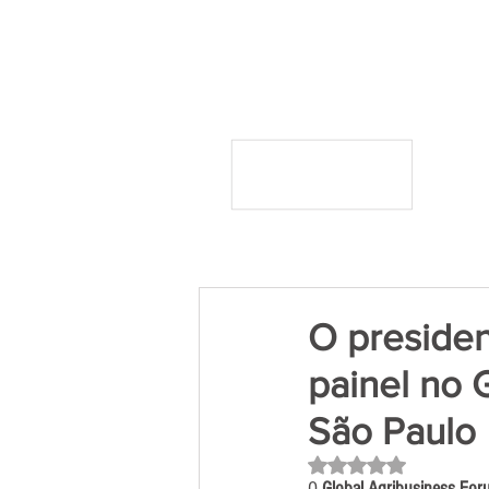
O presiden
painel no
São Paulo
Avaliado com NaN 
O 
Global Agribusiness Fo