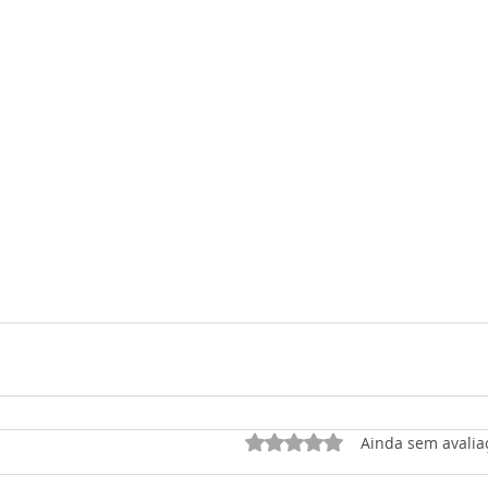
Avaliado com 0 de 5 est
Ainda sem avalia