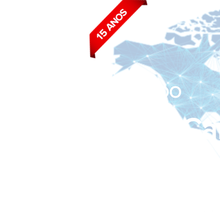
BLOG DO
João Ca
Siga nas redes sociais: