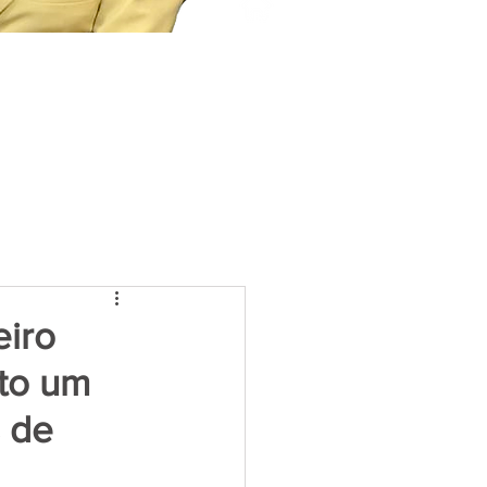
eiro
ito um
s de