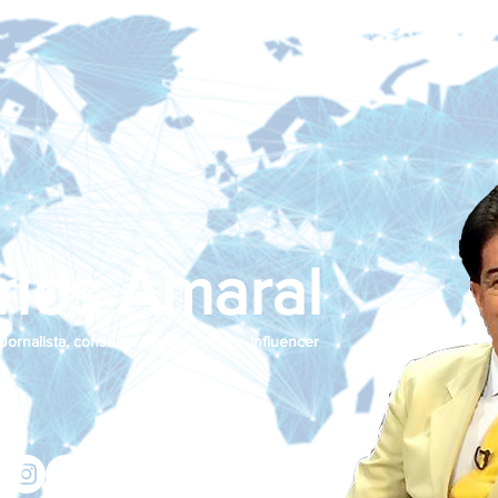
rlos Amaral
Jornalista, consultor de empresas e influencer
jcamaralnews