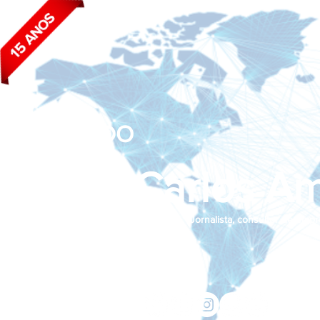
BLOG DO
João Carlos Am
Jornalista, consultor de empr
Siga nas redes sociais:
jcama