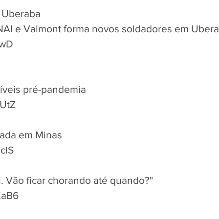
- Uberaba
ENAI e Valmont forma novos soldadores em Uber
lswD
níveis pré-pandemia
MUtZ
iada em Minas
GcIS
. Vão ficar chorando até quando?"
WKaB6