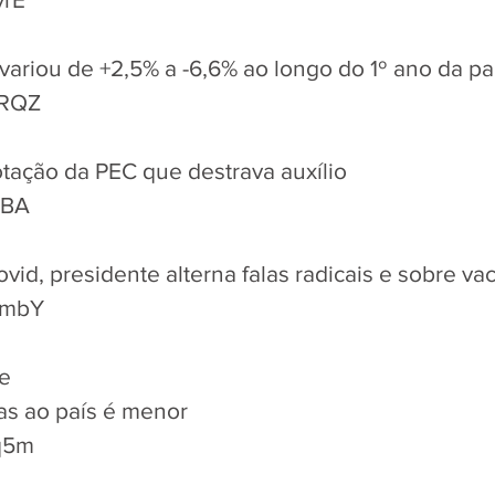
 variou de +2,5% a -6,6% ao longo do 1º ano da 
8QRQZ
tação da PEC que destrava auxílio
tdBA
id, presidente alterna falas radicais e sobre va
ZOmbY
se
as ao país é menor
lq5m