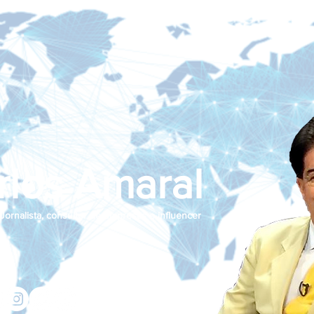
rlos Amaral
Jornalista, consultor de empresas e influencer
jcamaralnews