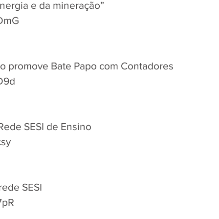
nergia e da mineração”
XIDmG
ço promove Bate Papo com Contadores
eD9d
 Rede SESI de Ensino
csy
 rede SESI
P7pR