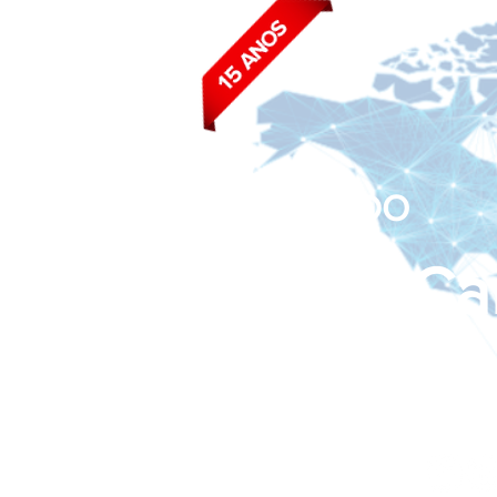
BLOG DO
João Ca
Siga nas redes sociais: