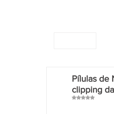
Pílulas de 
clipping d
Avaliado com NaN 