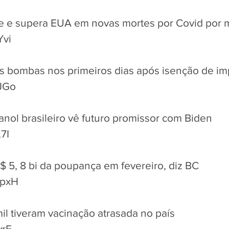
de e supera EUA em novas mortes por Covid por 
Yvi
as bombas nos primeiros dias após isenção de i
bJGo
anol brasileiro vê futuro promissor com Biden
L7I
R$ 5, 8 bi da poupança em fevereiro, diz BC
BpxH
l tiveram vacinação atrasada no país
yrE