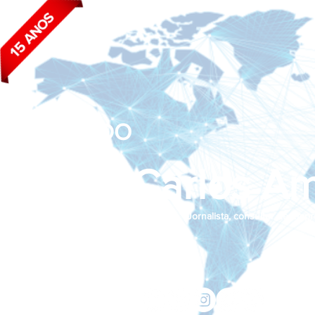
BLOG DO
João Carlos Am
Jornalista, consultor de empr
Siga nas redes sociais:
jcama