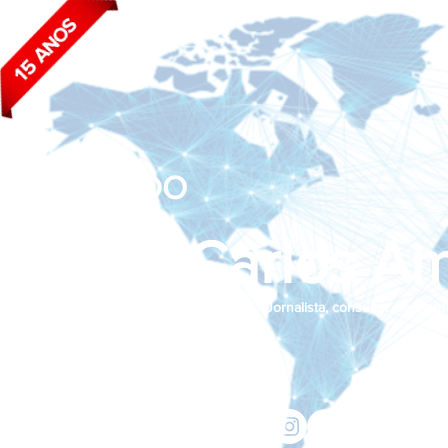
BLOG DO
João Carlos Am
Jornalista, consultor de empr
Siga nas redes sociais:
jcama