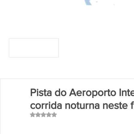
Pista do Aeroporto In
corrida noturna neste
Avaliado com NaN de 5 estrelas.