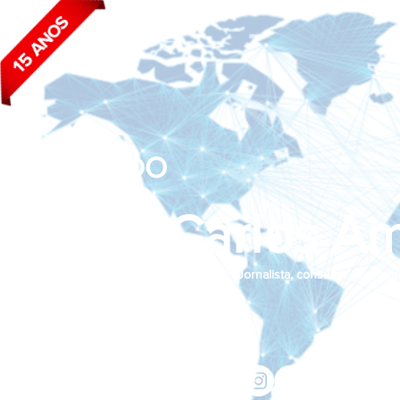
BLOG DO
João Carlos Am
Jornalista, consultor de empr
Siga nas redes sociais:
jcama