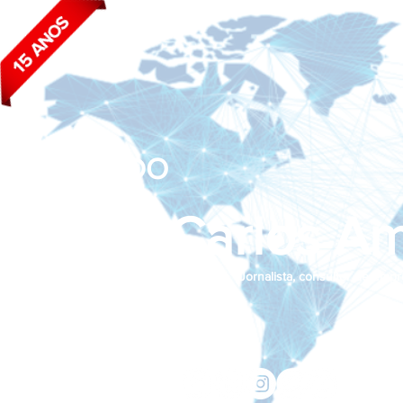
BLOG DO
João Carlos Am
Jornalista, consultor de empr
Siga nas redes sociais:
jcama