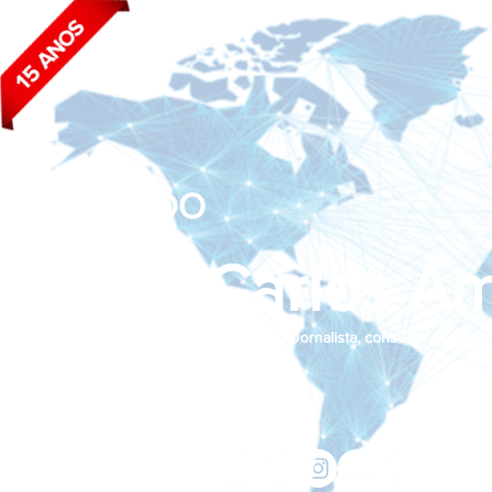
BLOG DO
João Carlos Am
Jornalista, consultor de empr
Siga nas redes sociais:
jcama