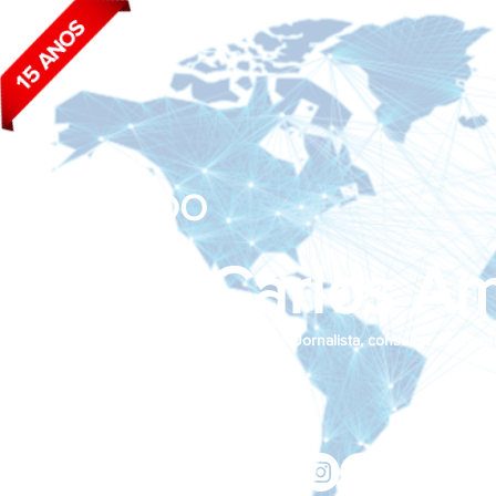
BLOG DO
João Carlos Am
Jornalista, consultor de empr
Siga nas redes sociais:
jcama