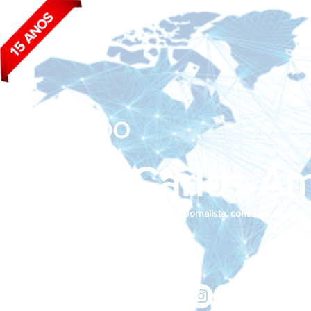
BLOG DO
João Carlos Am
Jornalista, consultor de empr
Siga nas redes sociais:
jcama