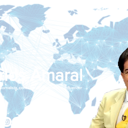
rlos Amaral
Jornalista, consultor de empresas e influencer
jcamaralnews