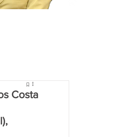
os Costa
),