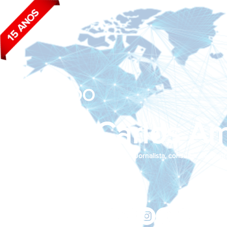
BLOG DO
João Carlos Am
Jornalista, consultor de empr
Siga nas redes sociais:
jcama