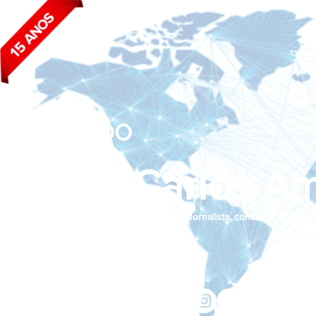
BLOG DO
João Carlos Am
Jornalista, consultor de empr
Siga nas redes sociais:
jcama