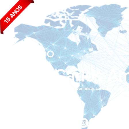
BLOG DO
João Carlos Am
Jornalista, consultor de empr
Siga nas redes sociais:
jcama