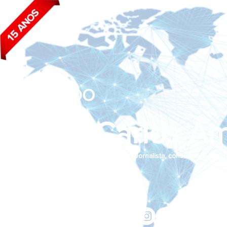
BLOG DO
João Carlos Am
Jornalista, consultor de empr
Siga nas redes sociais:
jcama