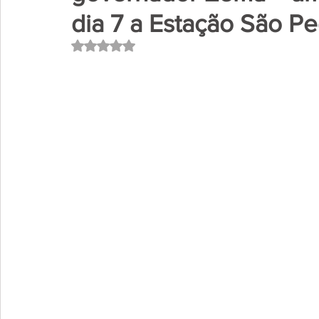
dia 7 a Estação São P
Avaliado com NaN de 5 estrelas.