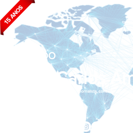
BLOG DO
João Carlos Am
Jornalista, consultor de empr
Siga nas redes sociais:
jcama